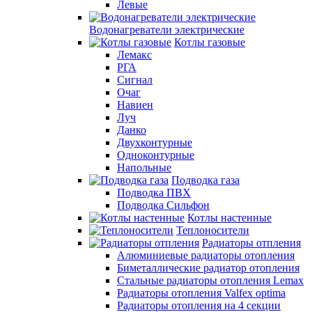
Левые
Водонагреватели электрические
Котлы газовые
Лемакс
РГА
Сигнал
Очаг
Навиен
Луч
Данко
Двухконтурные
Одноконтурные
Напольные
Подводка газа
Подводка ПВХ
Подводка Сильфон
Котлы настенные
Теплоносители
Радиаторы отпления
Алюминиевые радиаторы отопления
Биметаллические радиатор отопления
Стальные радиаторы отопления Lemax
Радиаторы отопления Valfex optima
Радиаторы отопления на 4 секции