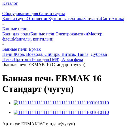
Каталог
-
Оборудование для бани и сауны
Баня и сауна
Отопление
Кухонная техника
Запчасти
Сантехника
-
Банные печи
Баки для воды
Банные печи
Электрокаменки
Мастер
флеш
Мангалы, коптильни
-
Банные печи Ермак
Печи Жара, Воевода, Сибирь, Витязь, Тайга, Дубрава
Пегас
Протопи
Теплодар
ТМФ, Атмосфера
-
Банная печь ЕRMAK 16 Стандарт (чугун)
Банная печь ЕRMAK 16
Стандарт (чугун)
Артикул:
ЕRMAK16Стандарт(чугун)