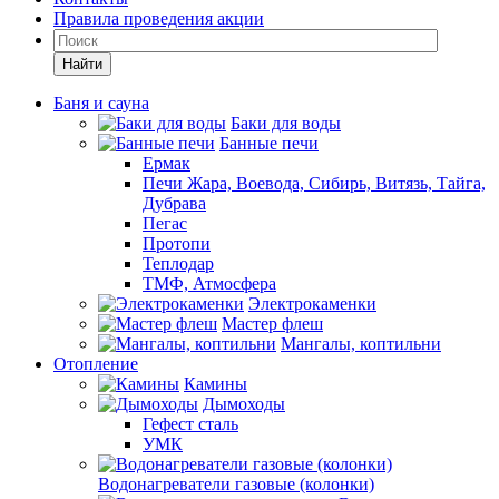
Правила проведения акции
Найти
Баня и сауна
Баки для воды
Банные печи
Ермак
Печи Жара, Воевода, Сибирь, Витязь, Тайга,
Дубрава
Пегас
Протопи
Теплодар
ТМФ, Атмосфера
Электрокаменки
Мастер флеш
Мангалы, коптильни
Отопление
Камины
Дымоходы
Гефест сталь
УМК
Водонагреватели газовые (колонки)