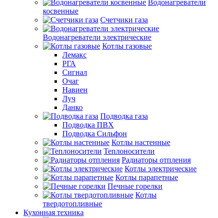
Водонагреватели
косвенные
Счетчики газа
Водонагреватели электрические
Котлы газовые
Лемакс
РГА
Сигнал
Очаг
Навиен
Луч
Данко
Подводка газа
Подводка ПВХ
Подводка Сильфон
Котлы настенные
Теплоносители
Радиаторы отпления
Котлы электрические
Котлы парапетные
Печные горелки
Котлы
твердотопливные
Кухонная техника