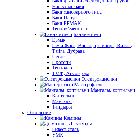
Баки для бани со смещенной трубой
Навесные баки
Баки самоварного типа
Баки Парус
Баки ЕРМАК
Теплообменники
Банные печи
Ермак
Печи Жара, Воевода, Сибирь, Витязь,
Тайга, Дубрава
Пегас
Протопи
Теплодар
ТМФ, Атмосфера
Электрокаменки
Мастер флеш
Мангалы, коптильни
Коптильни
Мангалы
Тандыры
Отопление
Камины
Дымоходы
Гефест сталь
УМК