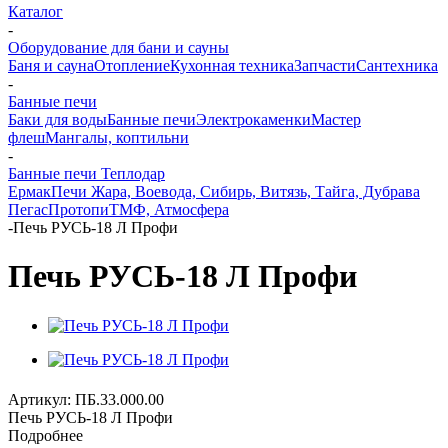
Каталог
-
Оборудование для бани и сауны
Баня и сауна
Отопление
Кухонная техника
Запчасти
Сантехника
-
Банные печи
Баки для воды
Банные печи
Электрокаменки
Мастер
флеш
Мангалы, коптильни
-
Банные печи Теплодар
Ермак
Печи Жара, Воевода, Сибирь, Витязь, Тайга, Дубрава
Пегас
Протопи
ТМФ, Атмосфера
-
Печь РУСЬ-18 Л Профи
Печь РУСЬ-18 Л Профи
Артикул:
ПБ.33.000.00
Печь РУСЬ-18 Л Профи
Подробнее