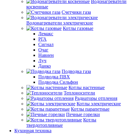
Водонагреватели
косвенные
Счетчики газа
Водонагреватели электрические
Котлы газовые
Лемакс
РГА
Сигнал
Очаг
Навиен
Луч
Данко
Подводка газа
Подводка ПВХ
Подводка Сильфон
Котлы настенные
Теплоносители
Радиаторы отпления
Котлы электрические
Котлы парапетные
Печные горелки
Котлы
твердотопливные
Кухонная техника