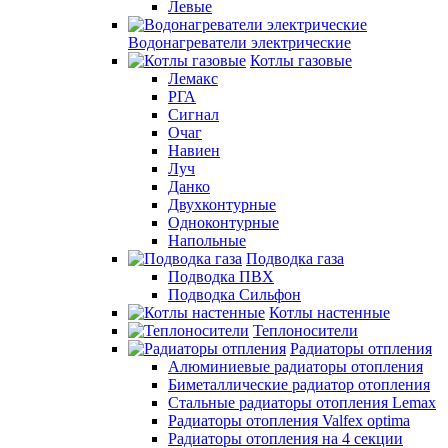
Левые
Водонагреватели электрические
Котлы газовые
Лемакс
РГА
Сигнал
Очаг
Навиен
Луч
Данко
Двухконтурные
Одноконтурные
Напольные
Подводка газа
Подводка ПВХ
Подводка Сильфон
Котлы настенные
Теплоносители
Радиаторы отпления
Алюминиевые радиаторы отопления
Биметаллические радиатор отопления
Стальные радиаторы отопления Lemax
Радиаторы отопления Valfex optima
Радиаторы отопления на 4 секции