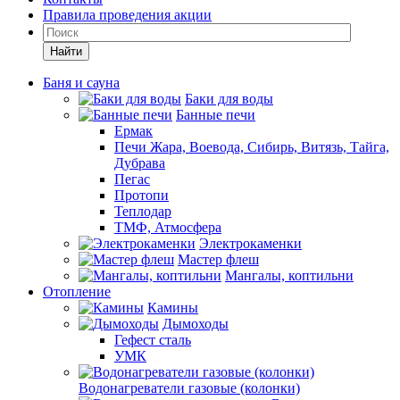
Правила проведения акции
Найти
Баня и сауна
Баки для воды
Банные печи
Ермак
Печи Жара, Воевода, Сибирь, Витязь, Тайга,
Дубрава
Пегас
Протопи
Теплодар
ТМФ, Атмосфера
Электрокаменки
Мастер флеш
Мангалы, коптильни
Отопление
Камины
Дымоходы
Гефест сталь
УМК
Водонагреватели газовые (колонки)