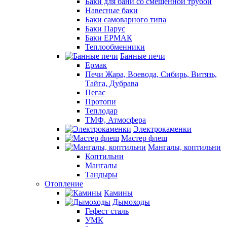
Баки для бани со смещенной трубой
Навесные баки
Баки самоварного типа
Баки Парус
Баки ЕРМАК
Теплообменники
Банные печи
Ермак
Печи Жара, Воевода, Сибирь, Витязь,
Тайга, Дубрава
Пегас
Протопи
Теплодар
ТМФ, Атмосфера
Электрокаменки
Мастер флеш
Мангалы, коптильни
Коптильни
Мангалы
Тандыры
Отопление
Камины
Дымоходы
Гефест сталь
УМК