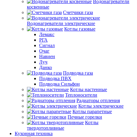
Водонагреватели
косвенные
Счетчики газа
Водонагреватели электрические
Котлы газовые
Лемакс
РГА
Сигнал
Очаг
Навиен
Луч
Данко
Подводка газа
Подводка ПВХ
Подводка Сильфон
Котлы настенные
Теплоносители
Радиаторы отпления
Котлы электрические
Котлы парапетные
Печные горелки
Котлы
твердотопливные
Кухонная техника