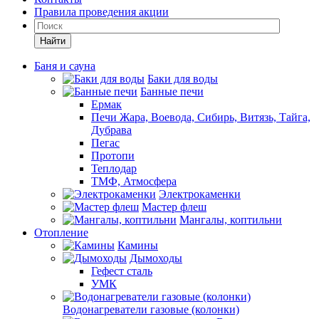
Правила проведения акции
Найти
Баня и сауна
Баки для воды
Банные печи
Ермак
Печи Жара, Воевода, Сибирь, Витязь, Тайга,
Дубрава
Пегас
Протопи
Теплодар
ТМФ, Атмосфера
Электрокаменки
Мастер флеш
Мангалы, коптильни
Отопление
Камины
Дымоходы
Гефест сталь
УМК
Водонагреватели газовые (колонки)