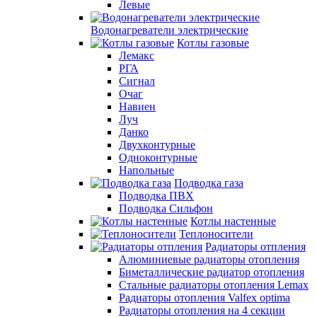
Левые
Водонагреватели электрические
Котлы газовые
Лемакс
РГА
Сигнал
Очаг
Навиен
Луч
Данко
Двухконтурные
Одноконтурные
Напольные
Подводка газа
Подводка ПВХ
Подводка Сильфон
Котлы настенные
Теплоносители
Радиаторы отпления
Алюминиевые радиаторы отопления
Биметаллические радиатор отопления
Стальные радиаторы отопления Lemax
Радиаторы отопления Valfex optima
Радиаторы отопления на 4 секции