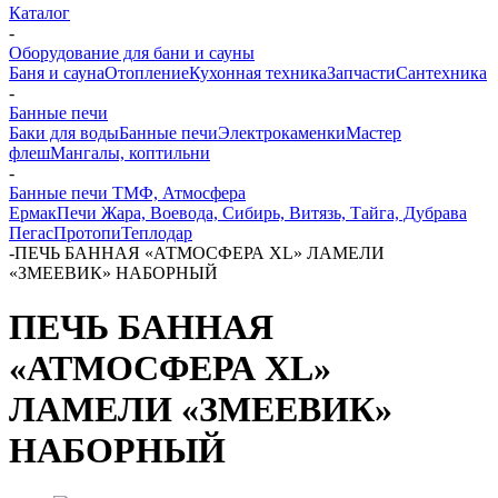
Каталог
-
Оборудование для бани и сауны
Баня и сауна
Отопление
Кухонная техника
Запчасти
Сантехника
-
Банные печи
Баки для воды
Банные печи
Электрокаменки
Мастер
флеш
Мангалы, коптильни
-
Банные печи ТМФ, Атмосфера
Ермак
Печи Жара, Воевода, Сибирь, Витязь, Тайга, Дубрава
Пегас
Протопи
Теплодар
-
ПЕЧЬ БАННАЯ «АТМОСФЕРА XL» ЛАМЕЛИ
«ЗМЕЕВИК» НАБОРНЫЙ
ПЕЧЬ БАННАЯ
«АТМОСФЕРА XL»
ЛАМЕЛИ «ЗМЕЕВИК»
НАБОРНЫЙ