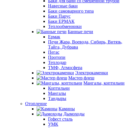
Баки для бани со смещенной трубой
Навесные баки
Баки самоварного типа
Баки Парус
Баки ЕРМАК
Теплообменники
Банные печи
Ермак
Печи Жара, Воевода, Сибирь, Витязь,
Тайга, Дубрава
Пегас
Протопи
Теплодар
ТМФ, Атмосфера
Электрокаменки
Мастер флеш
Мангалы, коптильни
Коптильни
Мангалы
Тандыры
Отопление
Камины
Дымоходы
Гефест сталь
УМК